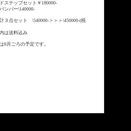
ドステップセット￥180000-
ンパー\140000-
３点セット \540000-＞＞＞\450000-(税
内は送料込み
は8月ごろの予定です。