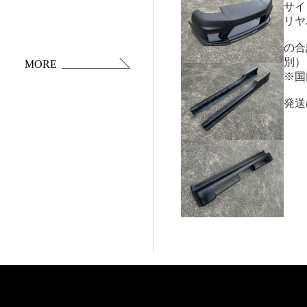
サイ
リヤバ
の合計
別）
MORE
※国
発送