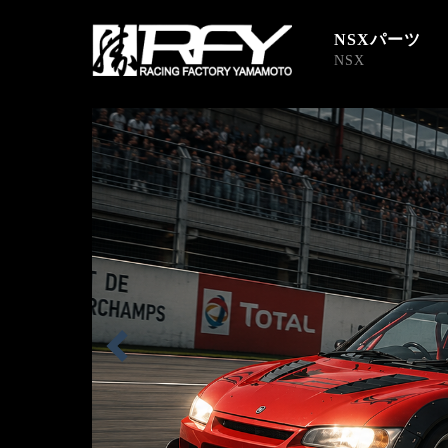
NSXパーツ
NSX
R.F.Y レーシングファクトリーヤマモト RFY NS