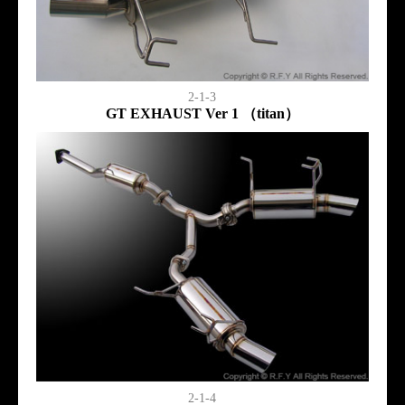
2-1-3
GT EXHAUST Ver 1 （titan）
2-1-4