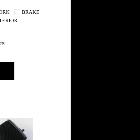
ORK
BRAKE
TERIOR
表示