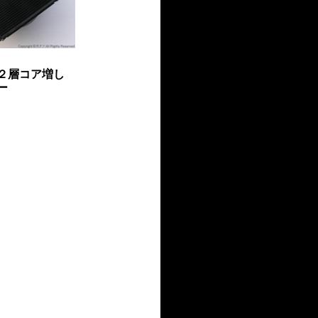
２層コア増し
ー