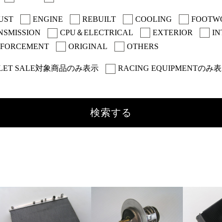
UST
ENGINE
REBUILT
COOLING
FOOTW
NSMISSION
CPU＆ELECTRICAL
EXTERIOR
IN
NFORCEMENT
ORIGINAL
OTHERS
LET SALE対象商品のみ表示
RACING EQUIPMENTのみ