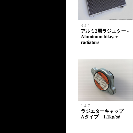
3-4-1
アルミ2層ラジエター -
Aluminum bilayer
radiators
1-4-7
ラジエターキャップ
Aタイプ 1.1kg/㎤