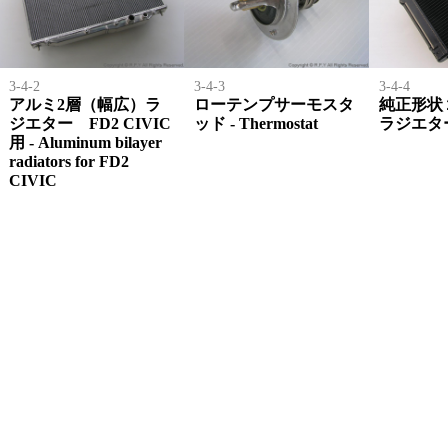
3-4-2
3-4-3
3-4-4
アルミ2層（幅広）ラ
ローテンプサーモスタ
純正形状
ジエター FD2 CIVIC
ッド - Thermostat
ラジエタ
用 - Aluminum bilayer
radiators for FD2
CIVIC