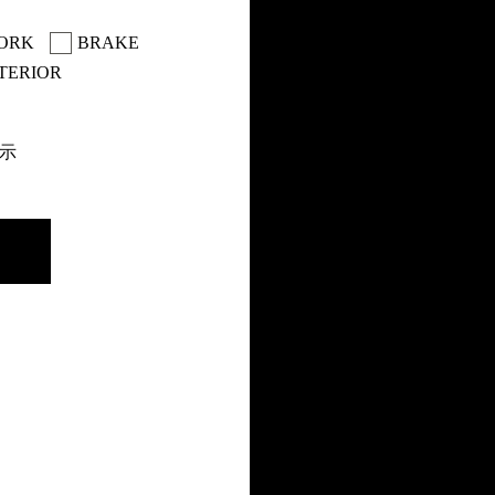
ORK
BRAKE
TERIOR
表示