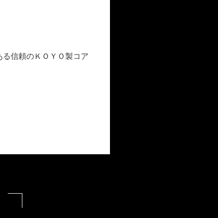
ある信頼のＫＯＹＯ製コア