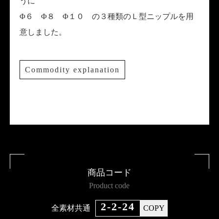
うに
Φ６ Φ８ Φ１０ の３種類のＬ型ニップルを用
意しました。
Commodity explanation
商品コード
Product code
2-2-24
全素材共通
COPY