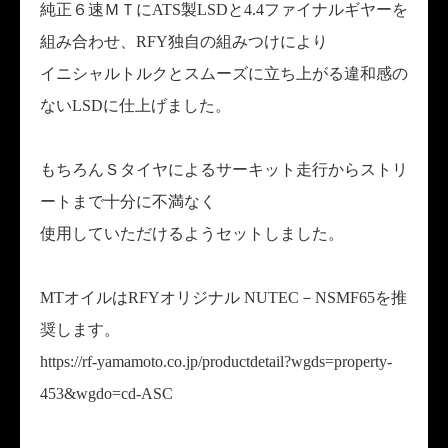
純正６速ＭＴにATS製LSDと4.4ファイナルギヤーを
組み合わせ、RFY独自の組みつけにより
イニシャルトルクとスムーズに立ち上がる違和感の
ないLSDに仕上げました。
もちろんＳタイヤによるサーキット走行からストリ
ートまで十分に不満なく
使用していただけるようセットしました。
MTオイルはRFYオリジナル NUTEC－NSMF65を推
奨します。
https://rf-yamamoto.co.jp/productdetail?wgds=property-
453&wgdo=cd-ASC