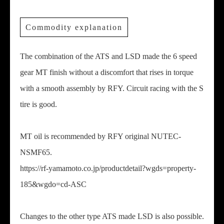
Commodity explanation
The combination of the ATS and LSD made the 6 speed
gear MT finish without a discomfort that rises in torque
with a smooth assembly by RFY. Circuit racing with the S
tire is good.
MT oil is recommended by RFY original NUTEC-
NSMF65.
https://rf-yamamoto.co.jp/productdetail?wgds=property-
185&wgdo=cd-ASC
Changes to the other type ATS made LSD is also possible.