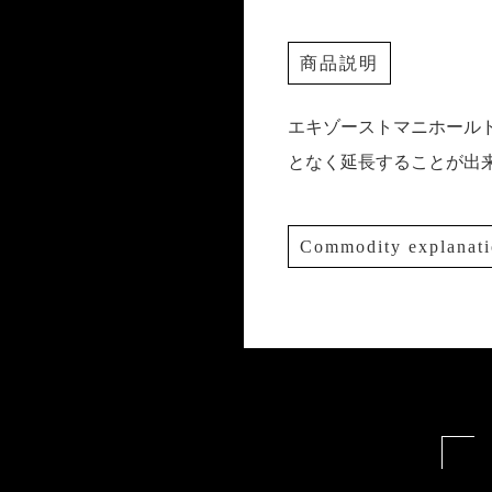
商品説明
エキゾーストマニホール
となく延長することが出
Commodity explanat