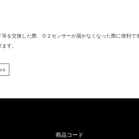
ド等を交換した際、Ｏ２センサーが届かなくなった際に便利で
来ます。
ion
商品コード