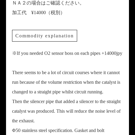
ＮＡ２の場合はご確認ください。
加工代 ¥14000（税別）
Commodity explanation
※If you needed O2 sensor boss on each pipes +14000jpy
There seems to be a lot of circuit courses where it cannot
run because of the volume restriction when the catalyst is
changed to a straight pipe whilst circuit running.
Then the silencer pipe that added a silencer to the straight
catalyst was produced. This will reduce the noise level of
the exhaust.
Φ50 stainless steel specification. Gasket and bolt